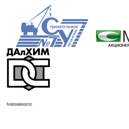
Б
лагод
а
рн
ости